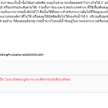
ดปากภาชนะเก็บน้ำนั้นได้อย่างมิดชิด จนยุงไม่สามารถเล็ดลอดเข้าไปวางไข่ได้ 2. หมั
พระภูมิ หรือแจกันประดับตามโต๊ะ รวมทั้งภาชนะและขวดประเภทต่างๆ ที่ใช้เลี้ยงต้น
เกินจากการรดน้ำต้นไม้ไว้ ซึ่งเป็นวิธีที่เหมาะสำหรับกระถางต้นไม้ที่ใหญ่และหนัก 
างรถยนต์เก่าที่ไม่ใช้ หรือคลุมให้มิดชิดเพื่อไม่ให้รองรับน้ำได้ 5. บริเวณที่ปล
ในบริเวณบ้าน ก็ต้องคอยสังเกตุว่ารดน้ำมากไปจนมีน้ำขังอยู่ในจานรองกระถางหรือเปล
-2#sigProGalleria080055cd0f
้อื่น ไม่ละเมิดต่อกฎหมาย และศีลธรรมอันดีของสังคม