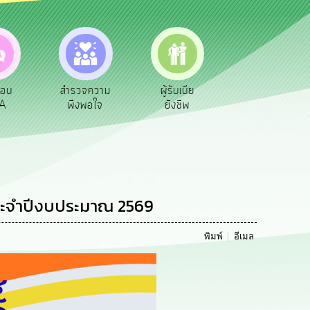
ตอบ
สำรวจความ
ผู้รับเบีย
ประเมินภาษี
A
พึงพอใจ
ยังชีพ
ท้องถิ่น
ระจำปีงบประมาณ 2569
พิมพ์
อีเมล