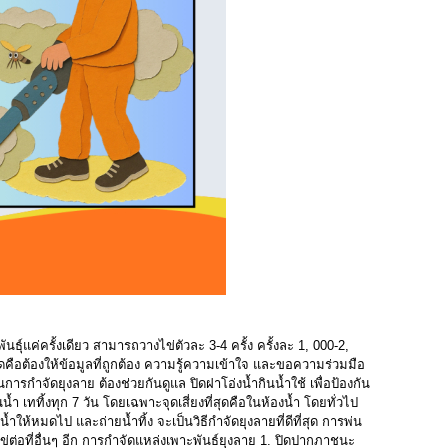
นธุ์แค่ครั้งเดียว สามารถวางไข่ตัวละ 3-4 ครั้ง ครั้งละ 1, 000-2,
ดคือต้องให้ข้อมูลที่ถูกต้อง ความรู้ความเข้าใจ และขอความร่วมมือ
การกำจัดยุงลาย ต้องช่วยกันดูแล ปิดฝาโอ่งน้ำกินน้ำใช้ เพื่อป้องกัน
ำ เททิ้งทุก 7 วัน โดยเฉพาะจุดเสี่ยงที่สุดคือในห้องน้ำ โดยทั่วไป
น้ำให้หมดไป และถ่ายน้ำทิ้ง จะเป็นวิธีกำจัดยุงลายที่ดีที่สุด การพ่น
ข่ต่อที่อื่นๆ อีก การกำจัดแหล่งเพาะพันธ์ยุงลาย 1. ปิดปากภาชนะ