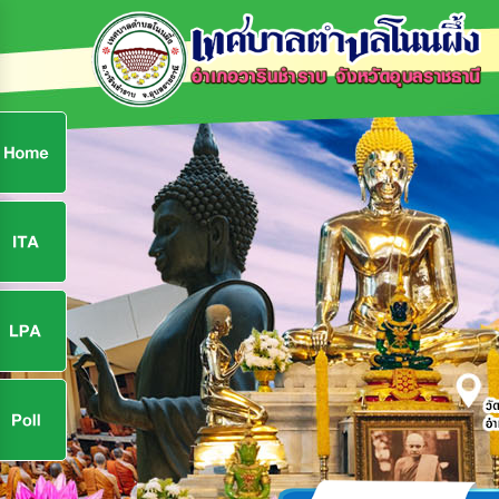
ก
9
9
จ