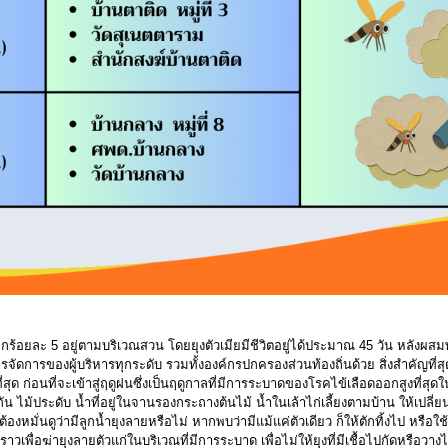
 อีกร้อยละ 5 อยู่ตามบริเวณสวน โดยยุงตัวเมียมีชีวิตอยู่ได้ประมาณ 45 วัน หลังผสมพั
จัดการของผู้บริหารทุกระดับ รวมทั้งองค์กรปกครองส่วนท้องถิ่นด้วย สิ่งสำคัญที่สุ
ด ก่อนที่จะเข้าสู่ฤดูฝนซึ่งเป็นฤดูกาลที่มีการระบาดของโรคไข้เลือดออกสูงที่สุดใน
ไม้ประดับ น้ำที่อยู่ในจานรองกระถางต้นไม้ น้ำในเล้าไก่เลี้ยงตามบ้าน ให้เปลี่ยนน้
องหมั่นดูว่ามีลูกน้ำยุงลายหรือไม่ หากพบว่ามีแม้แค่ตัวเดียว ก็ให้ตักทิ้งไป หรือใช้
ื่อฆ่ายุงลายตัวแก่ในบริเวณที่มีการระบาด เพื่อไม่ให้ยุงที่มีเชื้อไปกัดหรือวางไ