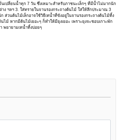
่นเปลี่ยนน้ำทุก 7 วัน ซึ่งเหมาะสำหรับภาชนะเล็กๆ ที่มีน้ำไม่มากนัก
พลูด่าง ฯลฯ 3. ใส่ทรายในจานรองกระถางต้นไม้ ใส่ให้ลึกประมาณ 3
ส่วนต้นไม้เล็กอาจใช้วิธีเทน้ำที่ขังอยู่ในจานรองกระถางต้นไม้ทิ้ง
ูกต้นไม้ หากมีต้นไม้เยอะๆ ก็ทำให้มียุงเยอะ เพราะยุงจะชอบเกาะพัก
่า พยายามเทน้ำทิ้งบ่อยๆ