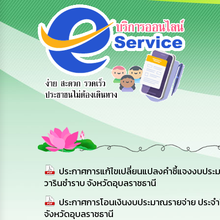
ูลการ
สายด่วนผู้
รับฟังความ
ร้องเรียน
ต่อ
บริหาร
คิดเห็น
ร้องทุกข์
ประชาชน
ประกาศการแก้ไขเปลี่ยนแปลงคำชี้แจงงบประมาณ
วารินชำราบ จังหวัดอุบลราชธานี
ประกาศการโอนเงินงบประมาณรายจ่าย ประจำปี
จังหวัดอุบลราชธานี