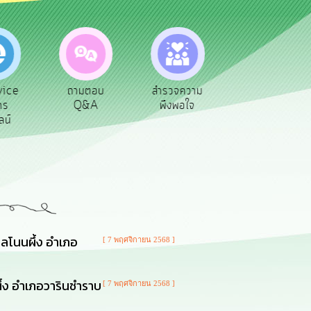
ถามตอบ
สำรวจความ
ผู้รับเบีย
ประเมินภา
Q&A
พึงพอใจ
ยังชีพ
ท้องถิ่น
ลโนนผึ้ง อำเภอ
[ 7 พฤศจิกายน 2568 ]
้ง อำเภอวารินชำราบ
[ 7 พฤศจิกายน 2568 ]