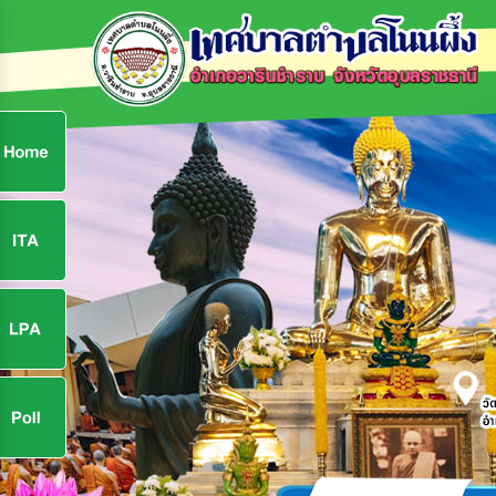
ก
9
9
จ