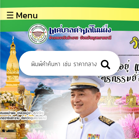
×
☰ Menu
lose
หน้า
หลัก
ข้อมูล
พื้น
ฐาน
บุคลากร
ข่าว
ประชาสัมพันธ์
การ
เปิด
เผย
ข้อมูล
สาธารณะ
OIT