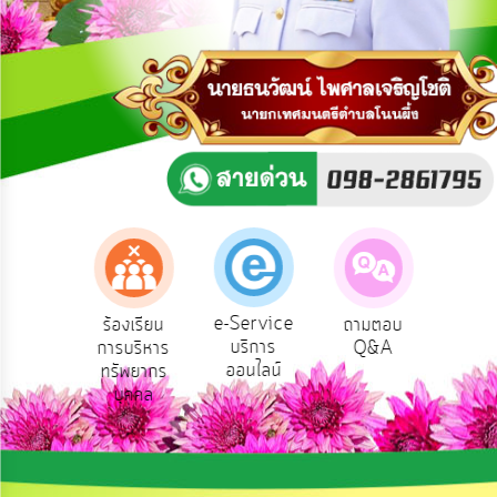
การ
ปฏิสัมพันธ์
ข้อมูล
รับ
ฟัง
ความ
คิด
เห็น
แผน
ยุทธศาสตร์/
แผน
e-Service
องเรียน
ร้องเรียน
ถามตอบ
สำ
พัฒนา
บริการ
รทุจริต
การบริหาร
Q&A
ควา
ออนไลน์
ทรัพยากร
พอ
การ
บุคคล
บริหาร/
พัฒนา
ทรัพยากร
บุคคล