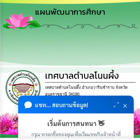
การ
แผนพัฒนาการศึกษา
บริหาร
งาน
การ
ส่ง
เสริม
ความ
โปร่งใส
เทศบาลตำบลโนนผึ้ง
การ
จัด
ซื้อ
เทศบาลตำบลโนนผึ้ง อำเภอวารินชำราบ จังหวัด
จัด
อุบลราชธานี 34190.
จ้าง
โทร. 045-953452 แฟกซ์ 045-953452 Email
×
แชท... สอบถามข้อมูล!
saraban_06341515@dla.go.th
การ
เงิน
ประชาชน มีภูมิคุ้มกัน พึ่งพาตนเอง พอเพียง เป็นสุข
เริ่มต้นการสนทนา 👋
การ
คลัง
กรุณากรอกชื่อของคุณเพื่อเริ่มแชทกับเจ้าหน้าที่