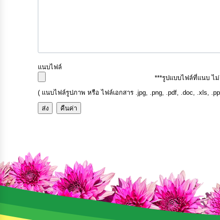
แนบไฟล์
***รูปแบบไฟล์ที่แนบ ไม
( แนบไฟล์รูปภาพ หรือ ไฟล์เอกสาร .jpg, .png, .pdf, .doc, .xls, .p