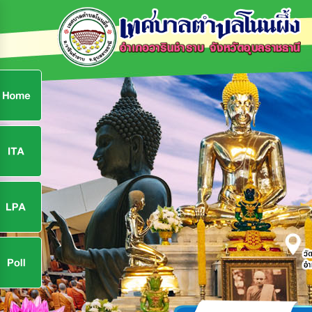
ก
9
9
จ