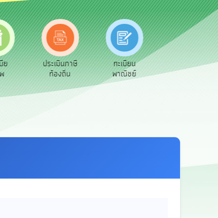
มินภาษี
ทะเบียน
ขออนุญาต
คู่มือ
งถิ่น
พาณิชย์
ก่อสร้าง
ประชาชน