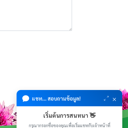
×
แชท... สอบถามข้อมูล!
เริ่มต้นการสนทนา 👋
กรุณากรอกชื่อของคุณเพื่อเริ่มแชทกับเจ้าหน้าที่