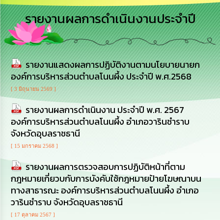
การ
รายงานผลการดำเนินงานประจำปี
บริหาร
งาน
การ
รายงานแสดงผลการปฏิบัติงานตามนโยบายนายก
ส่ง
เสริม
องค์การบริหารส่วนตำบลโนนผึ้ง ประจำปี พ.ศ.2568
ความ
โปร่งใส
[ 3 มิถุนายน 2569 ]
รายงานผลการดำเนินงาน ประจำปี พ.ศ. 2567
การ
องค์การบริหารส่วนตำบลโนนผึ้ง อำเภอวารินชำราบ
จัด
จังหวัดอุบลราชธานี
ซื้อ
จัด
[ 15 มกราคม 2568 ]
จ้าง
รายงานผลการตรวจสอบการปฏิบัติหน้าที่ตาม
การ
กฎหมายเกี่ยวบกับการบังคับใช้กฎหมายป้ายโฆษณาบน
เงิน
ทางสาธารณะ องค์การบริหารส่วนตำบลโนนผึ้ง อำเภอ
การ
วารินชำราบ จังหวัดอุบลราชธานี
คลัง
[ 17 ตุลาคม 2567 ]