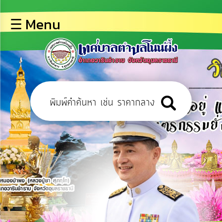
×
☰ Menu
lose
หน้า
หลัก
ข้อมูล
พื้น
ฐาน
บุคลากร
ข่าว
ประชาสัมพันธ์
การ
เปิด
เผย
ข้อมูล
สาธารณะ
OIT