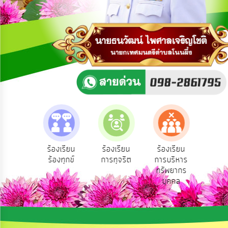
การ
ปฏิสัมพันธ์
ข้อมูล
รับ
ฟัง
ความ
คิด
เห็น
แผน
ยุทธศาสตร์/
แผน
e-Se
ฟังความ
ร้องเรียน
ร้องเรียน
ร้องเรียน
พัฒนา
บริ
ิดเห็น
ร้องทุกข์
การทุจริต
การบริหาร
ออน
ระชาชน
ทรัพยากร
การ
บุคคล
บริหาร/
พัฒนา
ทรัพยากร
บุคคล