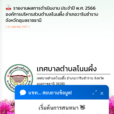
นโยบาย
รายงานผลการดำเนินงาน ประจำปี พ.ศ. 2566
No
องค์การบริหารส่วนตำบลโนนผึ้ง อำเภอวารินชำราบ
Gift
Policy
จังหวัดอุบลราชธานี
[ 24 เมษายน 2567 ]
การ
ดำเนิน
การ
เพื่อ
ป้องกัน
การ
ทุจริต
เทศบาลตำบลโนนผึ้ง
มาตรการ
ส่ง
เทศบาลตำบลโนนผึ้ง อำเภอวารินชำราบ จังหวัด
เสริม
อุบลราชธานี 34190.
คุณธรรม
โทร. 045-953452 แฟกซ์ 045-953452 Email
และ
×
แชท... สอบถามข้อมูล!
ความ
saraban_06341515@dla.go.th
โปร่งใส
ประชาชน มีภูมิคุ้มกัน พึ่งพาตนเอง พอเพียง เป็นสุข
เริ่มต้นการสนทนา 👋
ร้อง