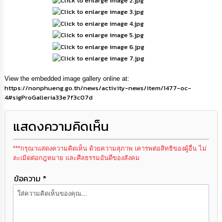
เรียน
ร้อง
ทุกข์
e-
Service
View the embedded image gallery online at:
กิจการ
https://nonphueng.go.th/news/activity-news/item/1477-oc-
สภา
4#sigProGalleria33e7f3c07d
กิจการ
แสดงความคิดเห็น
สภา
***กรุณาแสดงความคิดเห็น ด้วยความสุภาพ เคารพต่อสิทธิของผู้อื่น ไม่
ท้อง
ละเมิดต่อกฎหมาย และศีลธรรมอันดีของสังคม
ถิ่น
ของ
ข้อความ *
เรา
การ
จัดการ