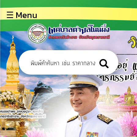
×
☰ Menu
lose
หน้า
หลัก
ข้อมูล
พื้น
ฐาน
บุคลากร
ข่าว
ประชาสัมพันธ์
การ
เปิด
เผย
ข้อมูล
สาธารณะ
OIT