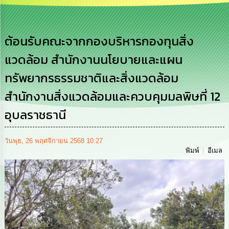
การ
บริหาร
งาน
ต้อนรับคณะจากกองบริหารกองทุนสิ่ง
แวดล้อม สำนักงานนโยบายและแผน
การ
ส่ง
ทรัพยากรธรรมชาติและสิ่งแวดล้อม
เสริม
ความ
สำนักงานสิ่งแวดล้อมและควบคุมมลพิษที่ 12
โปร่งใส
อุบลราชธานี
การ
จัด
ซื้อ
วันพุธ, 26 พฤศจิกายน 2568 10:27
จัด
พิมพ์
อีเมล
จ้าง
การ
เงิน
การ
คลัง