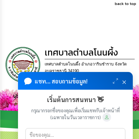
back to top
เทศบาลตำบลโนนผึ้ง
เทศบาลตำบลโนนผึ้ง อำเภอวารินชำราบ จังหวัด
อุบลราชธานี 34190.
โทร. 045-953452 แฟกซ์ 045-953452 Email
×
แชท... สอบถามข้อมูล!
saraban_06341515@dla.go.th
ประชาชน มีภูมิคุ้มกัน พึ่งพาตนเอง พอเพียง เป็นสุข
เริ่มต้นการสนทนา 👋
กรุณากรอกชื่อของคุณเพื่อเริ่มแชทกับเจ้าหน้าที่
(เฉพาะในวันเวลาราชการ)