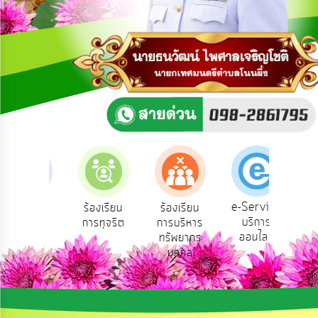
การ
ปฏิสัมพันธ์
ข้อมูล
รับ
ฟัง
ความ
คิด
เห็น
แผน
ยุทธศาสตร์/
แผน
e-Service
องเรียน
ร้องเรียน
ร้องเรียน
ถาม
พัฒนา
บริการ
องทุกข์
การทุจริต
การบริหาร
Q
ออนไลน์
ทรัพยากร
การ
บุคคล
บริหาร/
พัฒนา
ทรัพยากร
บุคคล