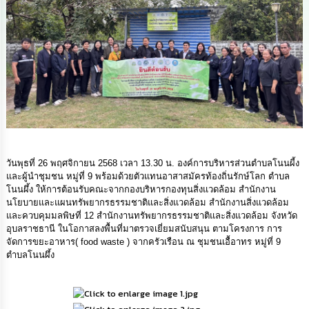
นโยบาย
No
Gift
Policy
การ
ดำเนิน
การ
เพื่อ
ป้องกัน
การ
ทุจริต
วันพุธที่ 26 พฤศจิกายน 2568 เวลา 13.30 น. องค์การบริหารส่วนตำบลโนนผี้ง
และผู้นำชุมชน หมู่ที่ 9 พร้อมด้วยตัวแทนอาสาสมัครท้องถิ่นรักษ์โลก ตำบล
โนนผึ้ง ให้การต้อนรับคณะจากกองบริหารกองทุนสิ่งแวดล้อม สำนักงาน
มาตรการ
นโยบายและแผนทรัพยากรธรรมชาติและสิ่งแวดล้อม สำนักงานสิ่งแวดล้อม
ส่ง
และควบคุมมลพิษที่ 12 สำนักงานทรัพยากรธรรมชาติและสิ่งแวดล้อม จังหวัด
เสริม
อุบลราชธานี ในโอกาสลงพื้นที่มาตรวจเยี่ยมสนับสนุน ตามโครงการ การ
คุณธรรม
จัดการขยะอาหาร( food waste ) จากครัวเรือน ณ ชุมชนเอื้อาทร หมู่ที่ 9
และ
ตำบลโนนผึ้ง
ความ
โปร่งใส
ร้อง