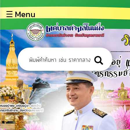
×
☰ Menu
lose
หน้า
หลัก
ข้อมูล
พื้น
ฐาน
บุคลากร
ข่าว
ประชาสัมพันธ์
การ
เปิด
เผย
ข้อมูล
สาธารณะ
OIT