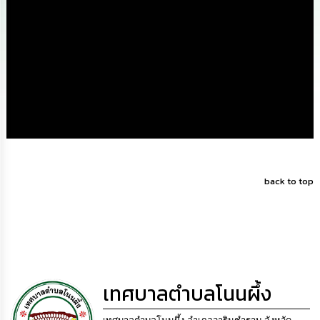
นโยบาย
No
Gift
Policy
การ
ดำเนิน
การ
เพื่อ
ป้องกัน
การ
ทุจริต
back to top
มาตรการ
ส่ง
เสริม
คุณธรรม
และ
ความ
โปร่งใส
เทศบาลตำบลโนนผึ้ง
ร้อง