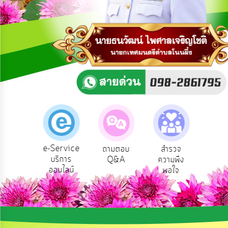
การ
ปฏิสัมพันธ์
ข้อมูล
รับ
ฟัง
ความ
คิด
เห็น
แผน
ยุทธศาสตร์/
แผน
e-Service
น
ถามตอบ
สำรวจ
ผู้รับเบีย
พัฒนา
บริการ
าร
Q&A
ความพึง
ยังชีพ
ออนไลน์
ร
พอใจ
การ
บริหาร/
พัฒนา
ทรัพยากร
บุคคล