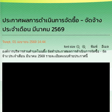
การ
บริหาร
งาน
ประกาศผลการดำเนินการจัดซื้อ - จัดจ้าง
ประจำเดือน มีนาคม 2569
การ
ส่ง
เสริม
ความ
วันพุธ, 01 เมษายน 2569 14:44
โปร่งใส
พิมพ์
อีเมล
font size
องค์การบริหารส่วนตำบลโนนผึ้ง จัดทำประกาศผลการดำเนินการจัดซื้อ - จัด
จ้าง ประจำเดือน มีนาคม 2569 รายละเอียดแนบท้ายประกาศนี้
การ
จัด
ซื้อ
Media
จัด
จ้าง
การ
เงิน
การ
คลัง