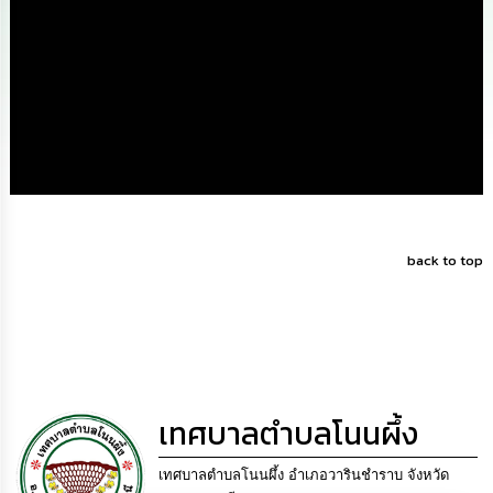
นโยบาย
No
Gift
Policy
การ
ดำเนิน
การ
เพื่อ
ป้องกัน
การ
ทุจริต
back to top
มาตรการ
ส่ง
เสริม
คุณธรรม
และ
ความ
เทศบาลตำบลโนนผึ้ง
โปร่งใส
เทศบาลตำบลโนนผึ้ง อำเภอวารินชำราบ จังหวัด
ร้อง