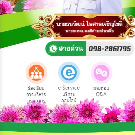
การ
ปฏิสัมพันธ์
ข้อมูล
รับ
ฟัง
ความ
คิด
เห็น
แผน
ยุทธศาสตร์/
แผน
e-Service
องเรียน
ร้องเรียน
ถามตอบ
สำ
พัฒนา
บริการ
รทุจริต
การบริหาร
Q&A
ควา
ออนไลน์
ทรัพยากร
พอ
การ
บุคคล
บริหาร/
พัฒนา
ทรัพยากร
บุคคล