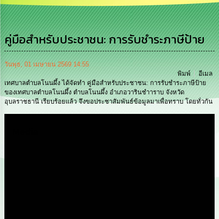
การ
บริหาร
งาน
คู่มือสําหรับประชาชน: การรับชําระภาษีป้าย
การ
ส่ง
วันพุธ, 01 เมษายน 2569 14:55
เสริม
พิมพ์
อีเมล
ความ
เทศบาลตำบลโนนผึ้ง ได้จัดทำ คู่มือสําหรับประชาชน: การรับชําระภาษีป้าย
โปร่งใส
ของเทศบาลตำบลโนนผึ้ง ตำบลโนนผึ้ง อำเภอวารินชำาราบ จังหวัด
อุบลราชธานี เรียบร้อยแล้ว จึงขอประชาสัมพันธ์ข้อมูลมาเพื่อทราบ โดยทั่วกัน
การ
จัด
Media
ซื้อ
จัด
จ้าง
การ
เงิน
การ
คลัง