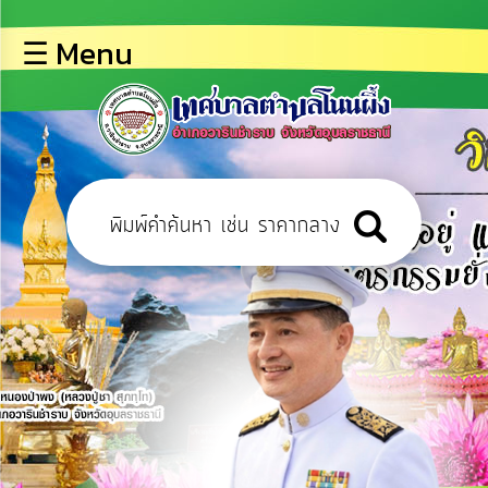
×
☰ Menu
lose
หน้า
หลัก
ข้อมูล
พื้น
ฐาน
บุคลากร
ข่าว
ประชาสัมพันธ์
การ
เปิด
เผย
ข้อมูล
สาธารณะ
OIT