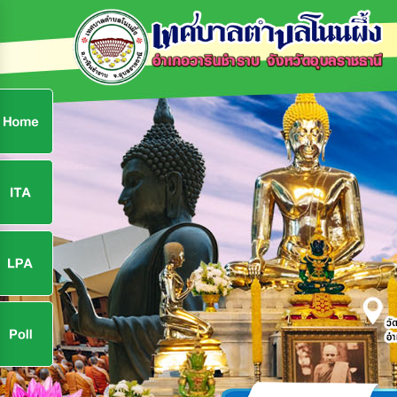
ก
9
9
จ