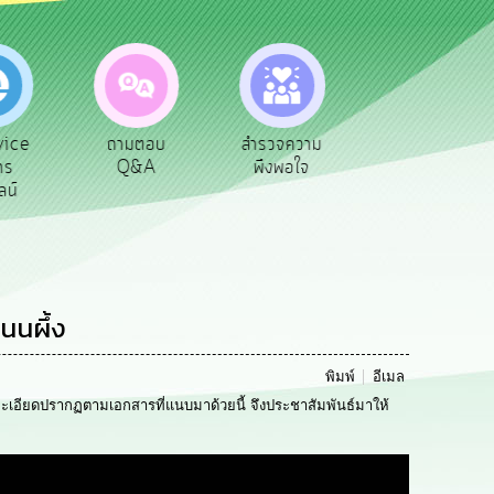
vice
ถามตอบ
สำรวจความ
ผู้รับเบีย
าร
Q&A
พึงพอใจ
ยังชีพ
ลน์
นนผึ้ง
พิมพ์
อีเมล
ียดปรากฏตามเอกสารที่แนบมาด้วยนี้ จึงประชาสัมพันธ์มาให้