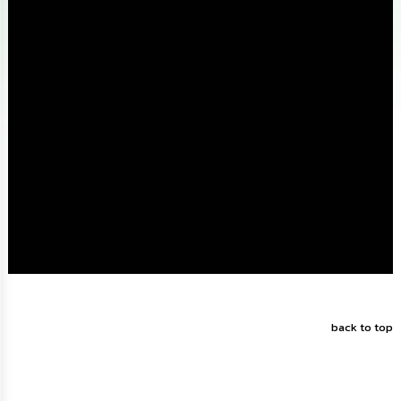
นโยบาย
No
Gift
Policy
การ
ดำเนิน
การ
เพื่อ
ป้องกัน
การ
ทุจริต
มาตรการ
ส่ง
เสริม
คุณธรรม
และ
back to top
ความ
โปร่งใส
ร้อง