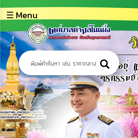
×
☰ Menu
lose
หน้า
หลัก
ข้อมูล
พื้น
ฐาน
บุคลากร
ข่าว
ประชาสัมพันธ์
การ
เปิด
เผย
ข้อมูล
สาธารณะ
OIT