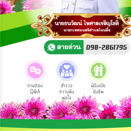
การ
ปฏิสัมพันธ์
ข้อมูล
รับ
ฟัง
ความ
คิด
เห็น
แผน
ยุทธศาสตร์/
แผน
Service
ถามตอบ
สำรวจ
ผู้รับเบีย
ประเมิ
พัฒนา
ริการ
Q&A
ความพึง
ยังชีพ
ท้อง
อนไลน์
พอใจ
การ
บริหาร/
พัฒนา
ทรัพยากร
บุคคล