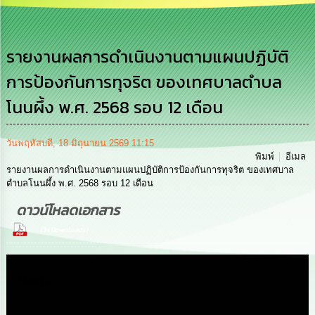
การ
บริหาร
งาน
รายงานผลการดำเนินงานตามแผนปฏิบัติ
การป้องกันการทุจริต ของเทศบาลตำบล
การ
ส่ง
โนนผึ้ง พ.ศ. 2568 รอบ 12 เดือน
เสริม
ความ
โปร่งใส
วันพฤหัสบดี, 18 มิถุนายน 2569 11:15
พิมพ์
อีเมล
การ
รายงานผลการดำเนินงานตามแผนปฏิบัติการป้องกันการทุจริต ของเทศบาล
จัด
ตำบลโนนผึ้ง พ.ศ. 2568 รอบ 12 เดือน
ซื้อ
จัด
ดาวน์โหลดเอกสาร
จ้าง
(34 Downloads)
การ
เงิน
Media
การ
คลัง