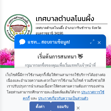
เรียน
ร้อง
ทุกข์
เทศบาลตำบลโนนผึ้ง
e-
เทศบาลตำบลโนนผึ้ง อำเภอวารินชำราบ จังหวัด
Service
อุบลราชธานี 34190.
โทร. 045-953452 แฟกซ์ 045-953452 Email
×
แชท... สอบถามข้อมูล!
กิจการ
saraban_06341515@dla.go.th
สภา
ประชาชน มีภูมิคุ้มกัน พึ่งพาตนเอง พอเพียง เป็นสุข
เริ่มต้นการสนทนา 👋
กิจการ
สภา
กรุณากรอกชื่อของคุณเพื่อเริ่มแชทกับเจ้าหน้าที่
(เฉพาะในวันเวลาราชการ)
เว็บไซต์นี้มีการใช้งานคุกกี้เพื่อให้ท่านสามารถใช้บริการได้อย่างต่อ
ท้อง
เนื่องและอำนวยความสะดวกในการใช้งานเว็บไซต์ รวมถึงช่วยให้
ถิ่น
ของ
เราปรับปรุงการนำเสนอเนื้อหาให้ตรงตามความต้องการของท่าน
เกี่ยวกับเรา
ติดต่อเรา
เรา
โดยท่านสามารถศึกษารายละเอียดเพิ่มเติมได้จาก
ประกาศการใช้
คุกกี้
และ
ประกาศเกี่ยวกับความเป็นส่วนตัว
เริ่มแชท
การ
×
ตั้งค่า
ยอมรับ
จัดการ