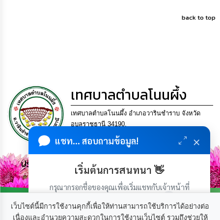
เรียน
ร้อง
back to top
ทุกข์
e-
Service
กิจการ
เทศบาลตำบลโนนผึ้ง
สภา
เทศบาลตำบลโนนผึ้ง อำเภอวารินชำราบ จังหวัด
กิจการ
อุบลราชธานี 34190.
สภา
โทร. 045-953452 แฟกซ์ 045-953452 Email
×
แชท... สอบถามข้อมูล!
saraban_06341515@dla.go.th
ท้อง
ถิ่น
ประชาชน มีภูมิคุ้มกัน พึ่งพาตนเอง พอเพียง เป็นสุข
เริ่มต้นการสนทนา 👋
ของ
เรา
กรุณากรอกชื่อของคุณเพื่อเริ่มแชทกับเจ้าหน้าที่
(เฉพาะในวันเวลาราชการ)
การ
เว็บไซต์นี้มีการใช้งานคุกกี้เพื่อให้ท่านสามารถใช้บริการได้อย่างต่อ
จัดการ
เนื่องและอำนวยความสะดวกในการใช้งานเว็บไซต์ รวมถึงช่วยให้