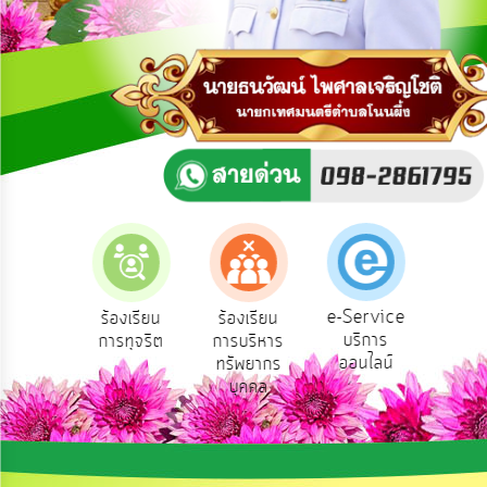
การ
ปฏิสัมพันธ์
ข้อมูล
รับ
ฟัง
ความ
คิด
เห็น
แผน
ยุทธศาสตร์/
แผน
e-Service
องเรียน
ร้องเรียน
ร้องเรียน
ถาม
พัฒนา
บริการ
องทุกข์
การทุจริต
การบริหาร
Q
ออนไลน์
ทรัพยากร
การ
บุคคล
บริหาร/
พัฒนา
ทรัพยากร
บุคคล