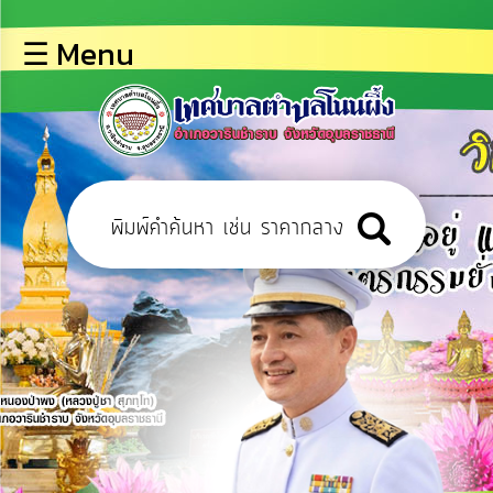
×
☰ Menu
lose
หน้า
หลัก
ข้อมูล
พื้น
ฐาน
บุคลากร
ข่าว
ประชาสัมพันธ์
การ
เปิด
เผย
ข้อมูล
สาธารณะ
OIT