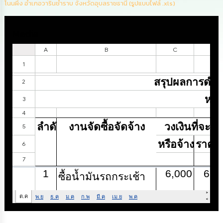
โนนผึ้ง อำเภอวารินชำราบ จังหวัดอุบลราชธานี (รูปแบบไฟล์ .xls)
นโยบาย
No
Gift
Media
Policy
การ
ดำเนิน
การ
เพื่อ
ป้องกัน
การ
ทุจริต
มาตรการ
ส่ง
เสริม
คุณธรรม
และ
ความ
โปร่งใส
ร้อง